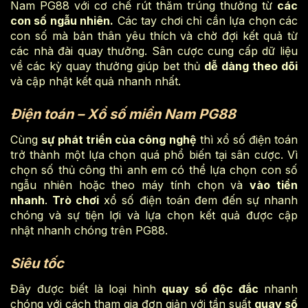
Nam PG88 với cơ chế rút thăm trúng thưởng từ
các
con số ngẫu nhiên.
Các tay chơi chỉ cần lựa chọn các
con số mà bản thân yêu thích và chờ đợi kết quả từ
các nhà đài quay thưởng. Sân cược cung cấp dữ liệu
về các kỳ quay thưởng giúp bet thủ
dễ dàng theo dõi
và cập nhật kết quả nhanh nhất.
Điện toán – Xổ số miền Nam PG88
Cùng
sự phát triển của công nghệ
thì xổ số điện toán
trở thành một lựa chọn quá phổ biến tại sân cược. Vì
chọn số thủ công thì anh em có thể lựa chọn con số
ngẫu nhiên hoặc theo máy tính chọn và
vào tiền
nhanh
.
Trò chơi
xổ số điện toán đem đến sự nhanh
chóng và sự tiện lợi và lựa chọn kết quả được cập
nhật nhanh chóng trên PG88.
Siêu tốc
Đây được biết là loại hình
quay số độc đắc
nhanh
chóng với cách tham gia đơn giản với tần suất
quay số