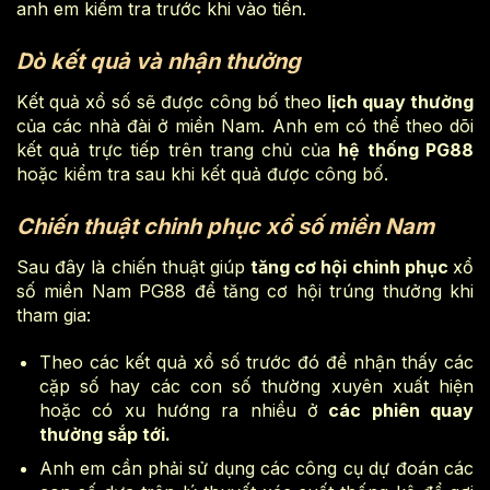
anh em kiểm tra trước khi vào tiền.
Dò kết quả và nhận thưởng
Kết quả xổ số sẽ được công bố theo
lịch quay thưởng
của các nhà đài ở miền Nam. Anh em có thể theo dõi
kết quả trực tiếp trên trang chủ của
hệ thống PG88
hoặc kiểm tra sau khi kết quả được công bố.
Chiến thuật chinh phục xổ số miền Nam
Sau đây là chiến thuật giúp
tăng cơ hội chinh phục
xổ
số miền Nam PG88 để tăng cơ hội trúng thưởng khi
tham gia:
Theo các kết quả xổ số trước đó để nhận thấy các
cặp số hay các con số thường xuyên xuất hiện
hoặc có xu hướng ra nhiều ở
các phiên quay
thưởng sắp tới.
Anh em cần phải sử dụng các công cụ dự đoán các