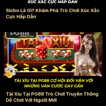
Sicbo Là Gì? Khám Phá Trò Chơi Xúc Xắc
Cực Hấp Dẫn
Tài Xỉu Tại PG88 Trò Chơi Truyền Thống
Dễ Chơi Với Người Mới