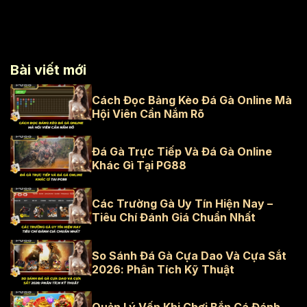
Bài viết mới
Cách Đọc Bảng Kèo Đá Gà Online Mà
Hội Viên Cần Nắm Rõ
Đá Gà Trực Tiếp Và Đá Gà Online
Khác Gì Tại PG88
Các Trường Gà Uy Tín Hiện Nay –
Tiêu Chí Đánh Giá Chuẩn Nhất
So Sánh Đá Gà Cựa Dao Và Cựa Sắt
2026: Phân Tích Kỹ Thuật