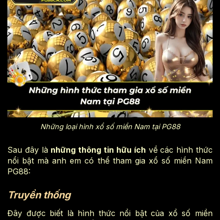
Những loại hình xổ số miền Nam tại PG88
Sau đây là
những thông tin hữu ích
về các hình thức
nổi bật mà anh em có thể tham gia xổ số miền Nam
PG88:
Truyền thống
Đây được biết là hình thức nổi bật của xổ số miền