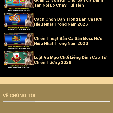
Quản Lý Vốn Khi Chơi Bắn Cá Đánh
Tan Nỗi Lo Cháy Túi Tiền
Cách Chọn Đạn Trong Bắn Cá Hữu
Hiệu Nhất Trong Năm 2026
Chiến Thuật Bắn Cá Săn Boss Hữu
Hiệu Nhất Trong Năm 2026
Luật Và Mẹo Chơi Liêng Đỉnh Cao Từ
Chiến Tướng 2026
VỀ CHÚNG TÔI