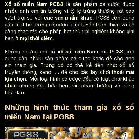
Xổ số miền Nam PG88
là sản phẩm cá cược được
nhiều anh em tin tưởng vì tỷ lệ trúng thưởng rất cao
vượt trội so với
các sản phẩm khác.
PG88 còn cung
cấp một hệ thống cá cược trực tuyến thân thiện và dễ
dàng thao tác cho phép bet thủ trải nghiệm không giới
hạn ở
mọi thời điểm.
Không những chỉ có
xổ số miền Nam
mà PG88 còn
cung cấp nhiều sản phẩm cá cược khác để cho anh
em tham gia. Trong đó có thể kể đến như: xổ số
truyền thống, keno, … để cho các tay chơi
thoải mái
lựa chọn.
Mỗi loại hình cá cược đều có luật chơi khác
nhau nhưng đều hứa hẹn các phần thưởng vô cùng
hấp dẫn.
Những hình thức tham gia xổ số
miền Nam tại PG88