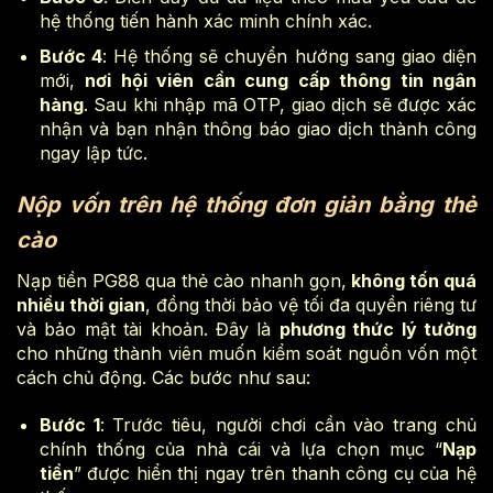
hệ thống tiến hành xác minh chính xác.
Bước 4
: Hệ thống sẽ chuyển hướng sang giao diện
mới,
nơi hội viên cần cung cấp thông tin ngân
hàng
. Sau khi nhập mã OTP, giao dịch sẽ được xác
nhận và bạn nhận thông báo giao dịch thành công
ngay lập tức.
Nộp vốn trên hệ thống đơn giản bằng thẻ
cào
Nạp tiền PG88 qua thẻ cào nhanh gọn,
không tốn quá
nhiều thời gian
, đồng thời bảo vệ tối đa quyền riêng tư
và bảo mật tài khoản. Đây là
phương thức lý tưởng
cho những thành viên muốn kiểm soát nguồn vốn một
cách chủ động. Các bước như sau:
Bước 1
: Trước tiêu, người chơi cần vào trang chủ
chính thống của nhà cái và lựa chọn mục “
Nạp
tiền
” được hiển thị ngay trên thanh công cụ của hệ