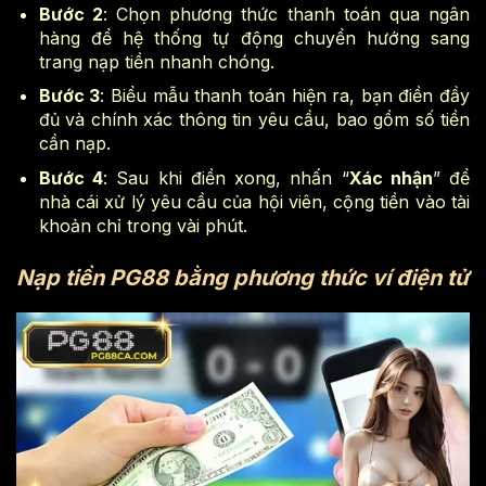
Bước 2
: Chọn phương thức thanh toán qua ngân
hàng để hệ thống tự động chuyển hướng sang
trang nạp tiền nhanh chóng.
Bước 3
: Biểu mẫu thanh toán hiện ra, bạn điền đầy
đủ và chính xác thông tin yêu cầu, bao gồm số tiền
cần nạp.
Bước 4
: Sau khi điền xong, nhấn “
Xác nhận
” để
nhà cái xử lý yêu cầu của hội viên, cộng tiền vào tài
khoản chỉ trong vài phút.
Nạp tiền PG88 bằng phương thức ví điện tử