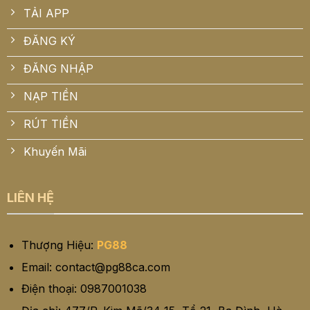
TẢI APP
ĐĂNG KÝ
ĐĂNG NHẬP
NẠP TIỀN
RÚT TIỀN
Khuyến Mãi
LIÊN HỆ
Thượng Hiệu:
PG88
Email:
contact@pg88ca.com
Điện thoại: 0987001038