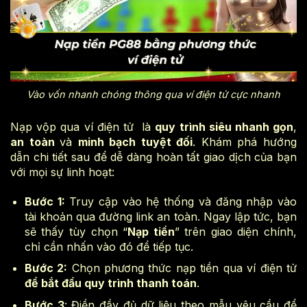
Vào vốn nhanh chóng thông qua ví điện tử cực nhanh
Nạp vộp qua ví điện tử là
quy trình siêu nhanh gọn
,
an toàn
và
minh bạch tuyệt đối
. Khám phá hướng
dẫn chi tiết sau để dễ dàng hoàn tất giao dịch của bạn
với mọi sự linh hoạt:
Bước 1:
Truy cập vào hệ thống và đăng nhập vào
tài khoản qua đường link an toàn. Ngay lập tức, bạn
sẽ thấy tùy chọn “
Nạp tiền
” trên giao diện chính,
chỉ cần nhấn vào đó để tiếp tục.
Bước 2:
Chọn phương thức nạp tiền qua ví điện tử
để bắt đầu quy trình thanh toán
.
Bước 3
: Điền đầy đủ dữ liệu theo mẫu yêu cầu để