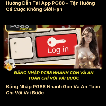
Hướng Dẫn Tải App PG88 – Tận Hưởng
Cá Cược Không Giới Hạn
Đăng Nhập PG88 Nhanh Gọn Và An Toàn
Chỉ Với Vài Bước