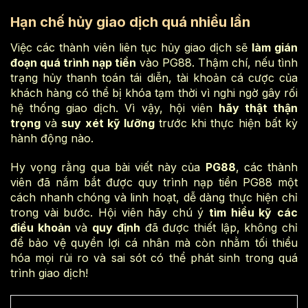
Hạn chế hủy giao dịch quá nhiều lần
Việc các thành viên liên tục hủy giao dịch sẽ
làm gián
đoạn quá trình nạp tiền
vào PG88. Thậm chí, nếu tình
trạng hủy thanh toán tái diễn, tài khoản cá cược của
khách hàng có thể bị khóa tạm thời vì nghi ngờ gây rối
hệ thống giao dịch. Vì vậy, hội viên
hãy thật thận
trọng
và
suy xét kỹ lưỡng
trước khi thực hiện bất kỳ
hành động nào.
Hy vọng rằng qua bài viết này của
PG88
, các thành
viên đã nắm bắt được quy trình nạp tiền PG88 một
cách nhanh chóng và linh hoạt, dễ dàng thực hiện chỉ
trong vài bước. Hội viên hãy chú ý
tìm hiểu kỹ
các
điều khoản
và
quy định
đã được thiết lập, không chỉ
để bảo vệ quyền lợi cá nhân mà còn nhằm tối thiểu
hóa mọi rủi ro và sai sót có thể phát sinh trong quá
trình giao dịch!