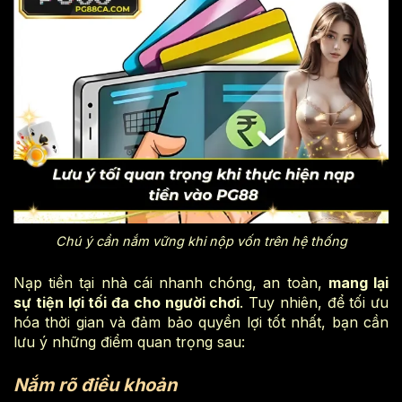
Chú ý cần nắm vững khi nộp vốn trên hệ thống
Nạp tiền tại nhà cái nhanh chóng, an toàn,
mang lại
sự tiện lợi tối đa cho người chơi
. Tuy nhiên, để tối ưu
hóa thời gian và đảm bảo quyền lợi tốt nhất, bạn cần
lưu ý những điểm quan trọng sau:
Nắm rõ điều khoản