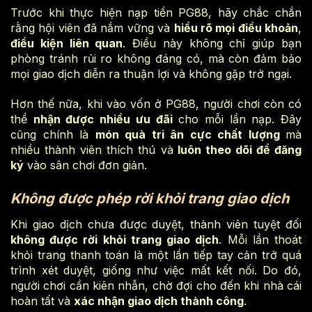
Trước khi thực hiện nạp tiền PG88, hãy chắc chắn
rằng hội viên đã nắm vững và
hiểu rõ mọi điều khoản
,
điều kiện liên quan
. Điều này không chỉ giúp bạn
phòng tránh rủi ro không đáng có, mà còn đảm bảo
mọi giao dịch diễn ra thuận lợi và không gặp trở ngại.
Hơn thế nữa, khi vào vốn ở PG88, người chơi còn có
thể
nhận được nhiều ưu đãi
cho mỗi lần nạp. Đây
cũng chính là
món quà tri ân cực chất lượng
mà
nhiều thành viên thích thú và
luôn theo dõi để đăng
ký
vào sân chơi đơn giản.
Không được phép rời khỏi trang giao dịch
Khi giao dịch chưa được duyệt, thành viên tuyệt đối
không được rời khỏi trang giao dịch
. Mỗi lần thoát
khỏi trang thanh toán là một lần tiếp tay cản trở quá
trình xét duyệt, giống như việc mất kết nối. Do đó,
người chơi cần kiên nhẫn, chờ đợi cho đến khi nhà cái
hoàn tất và
xác nhận giao dịch thành công
.