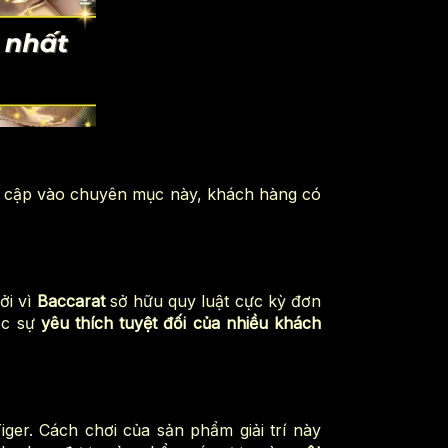
 cập vào chuyên mục này, khách hàng có
ởi vì
Baccarat
sở hữu quy luật cực kỳ đơn
ược sự
yêu thích tuyệt đối của nhiều khách
ger. Cách chơi của sản phẩm giải trí này