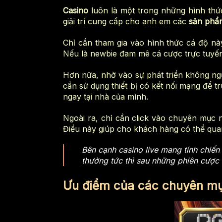
Casino
luôn là một trong những hình thức
giải trí cung cấp cho anh em các
sản phẩ
Chỉ cần tham gia vào hình thức cá độ nà
Nếu là newbie đam mê cá cược trực tuyến,
Hơn nữa, nhờ vào sự phát triển không ng
cần sử dụng thiết bị có kết nối mạng để 
ngay tại nhà của mình.
Ngoài ra, chỉ cần click vào chuyên mục 
Điều này giúp cho khách hàng có thể qua
Bên cạnh casino live mang tính chiến
thưởng tức thì sau những phiên cược
Ưu điểm của các chuyên mụ