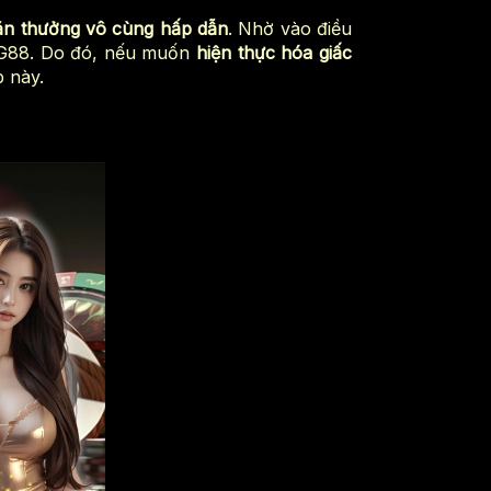
 ăn thưởng vô cùng hấp dẫn
. Nhờ vào điều
i PG88. Do đó, nếu muốn
hiện thực hóa giấc
 này.