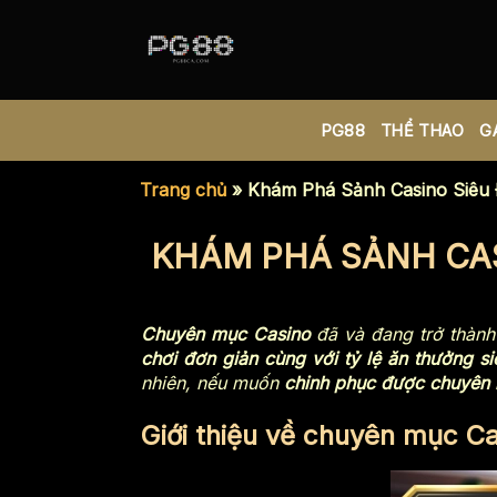
Chuyển
đến
nội
dung
PG88
THỂ THAO
G
Trang chủ
»
Khám Phá Sảnh Casino Siêu 
KHÁM PHÁ SẢNH CAS
Chuyên mục Casino
đã và đang trở thành
chơi đơn giản cùng với tỷ lệ ăn thưởng s
nhiên, nếu muốn
chinh phục được chuyên
Giới thiệu về chuyên mục Ca