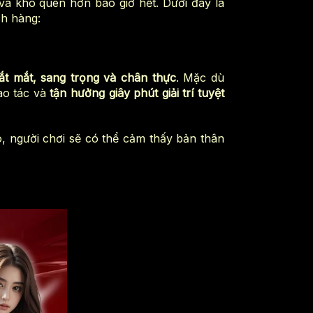
và khó quên hơn bao giờ hết. Dưới đây là
ch hàng:
bắt mắt, sang trọng và chân thực
. Mặc dù
ao tác và
tận hưởng giây phút giải trí tuyệt
, người chơi sẽ có thể cảm thấy bản thân