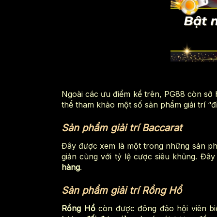
Ngoài các ưu điểm kể trên, PG88 còn sở
thể tham khảo một số sản phẩm giải trí “đ
Sản phẩm giải trí Baccarat
Đây được xem là một trong những sản ph
giản cùng với tỷ lệ cược siêu khủng. Đây
hàng
.
Sản phẩm giải trí Rồng Hổ
Rồng Hổ
còn được đông đảo hội viên biế