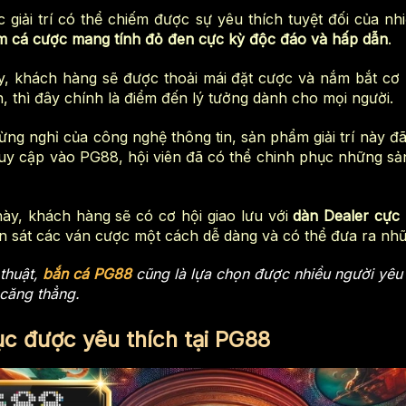
 giải trí có thể chiếm được sự yêu thích tuyệt đối của n
m cá cược mang tính đỏ đen cực kỳ độc đáo và hấp dẫn
.
y, khách hàng sẽ được thoải mái đặt cược và nắm bắt cơ 
 thì đây chính là điểm đến lý tưởng dành cho mọi người.
ừng nghỉ của công nghệ thông tin, sản phẩm giải trí này 
truy cập vào PG88, hội viên đã có thể chinh phục những s
này, khách hàng sẽ có cơ hội giao lưu với
dàn Dealer cực
n sát các ván cược một cách dễ dàng và có thể đưa ra nhữ
 thuật,
bắn cá PG88
cũng là lựa chọn được nhiều người yêu t
 căng thẳng.
c được yêu thích tại PG88