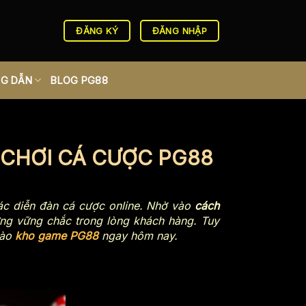
ĐĂNG KÝ
ĐĂNG NHẬP
G DẪN
BLOG PG88
 CHƠI CÁ CƯỢC PG88
các diễn đàn cá cược online. Nhờ vào
cách
ứng vững chắc trong lòng khách hàng. Tuy
vào
kho game
PG88
ngay hôm nay.