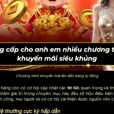
Chương trình khuyến mãi lên đến hàng tỷ đồng
 hàng còn có cơ hội cập nhật các
tin tức
quan trọng và t
 phẩm giải trí trong chuyên mục này đều sở hữu điều kiệ
h công, mọi người sẽ cơ cơ hội cải thiện được nguồn vốn
ệ thưởng cực kỳ hấp dẫn