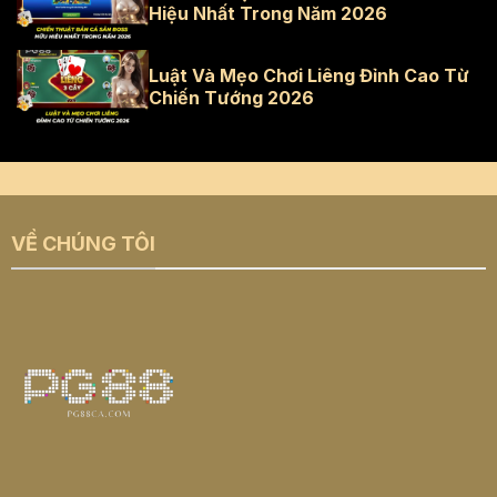
Hiệu Nhất Trong Năm 2026
Luật Và Mẹo Chơi Liêng Đỉnh Cao Từ
Chiến Tướng 2026
VỀ CHÚNG TÔI