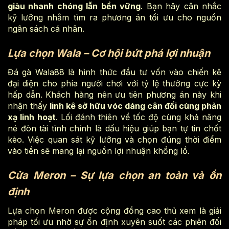
giàu nhanh chóng lẫn bền vững
. Bạn hãy cân nhắc
kỹ lưỡng nhằm tìm ra phương án tối ưu cho nguồn
ngân sách cá nhân.
Lựa chọn Wala – Cơ hội bứt phá lợi nhuận
Đá gà Wala88 là hình thức đầu tư vốn vào chiến kê
đại diện cho phía người chơi với tỷ lệ thưởng cực kỳ
hấp dẫn. Khách hàng nên ưu tiên phương án này khi
nhận thấy
linh kê sở hữu vóc dáng cân đối cùng phản
xạ linh hoạt
. Lối đánh thiên về tốc độ cùng khả năng
né đòn tài tình chính là dấu hiệu giúp bạn tự tin chốt
kèo. Việc quan sát kỹ lưỡng và chọn đúng thời điểm
vào tiền sẽ mang lại nguồn lợi nhuận khổng lồ.
Cửa Meron – Sự lựa chọn an toàn và ổn
định
Lựa chọn Meron được cộng đồng cao thủ xem là giải
pháp tối ưu nhờ sự ổn định xuyên suốt các phiên đối