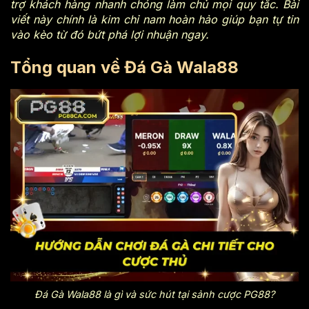
trợ khách hàng nhanh chóng làm chủ mọi quy tắc. Bài
viết này chính là kim chỉ nam hoàn hảo giúp bạn tự tin
vào kèo từ đó bứt phá lợi nhuận ngay.
Tổng quan về Đá Gà Wala88
Đá Gà Wala88 là gì và sức hút tại sảnh cược PG88?