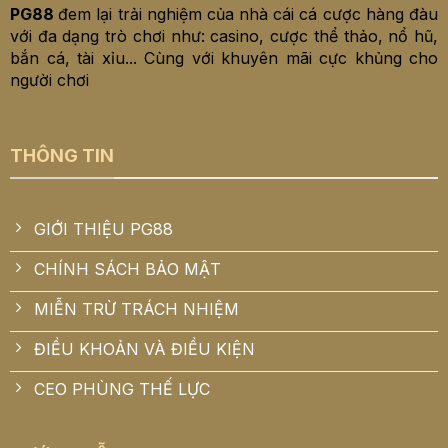
PG88
đem lại trải nghiệm của nhà cái cá cược hàng đàu
với đa dạng trò chơi như: casino, cược thể thảo, nổ hũ,
bắn cá, tài xỉu... Cùng với khuyên mãi cực khủng cho
người chơi
THÔNG TIN
GIỚI THIỆU PG88
CHÍNH SÁCH BẢO MẬT
MIỄN TRỪ TRÁCH NHIỆM
ĐIỀU KHOẢN VÀ ĐIỀU KIỆN
CEO PHÙNG THẾ LỰC