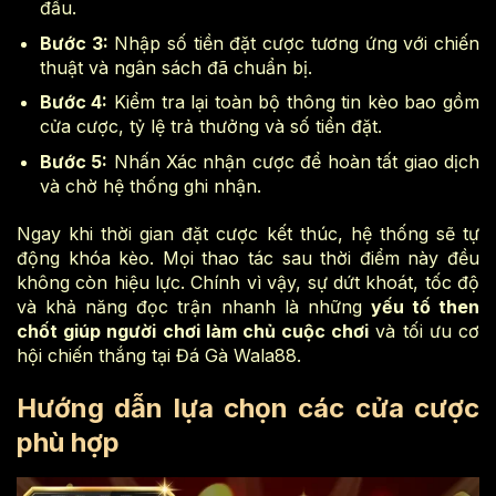
đấu.
Bước 3:
Nhập số tiền đặt cược tương ứng với chiến
thuật và ngân sách đã chuẩn bị.
Bước 4:
Kiểm tra lại toàn bộ thông tin kèo bao gồm
cửa cược, tỷ lệ trả thưởng và số tiền đặt.
Bước 5:
Nhấn Xác nhận cược để hoàn tất giao dịch
và chờ hệ thống ghi nhận.
Ngay khi thời gian đặt cược kết thúc, hệ thống sẽ tự
động khóa kèo. Mọi thao tác sau thời điểm này đều
không còn hiệu lực. Chính vì vậy, sự dứt khoát, tốc độ
và khả năng đọc trận nhanh là những
yếu tố then
chốt giúp người chơi làm chủ cuộc chơi
và tối ưu cơ
hội chiến thắng tại Đá Gà Wala88.
Hướng dẫn lựa chọn các cửa cược
phù hợp