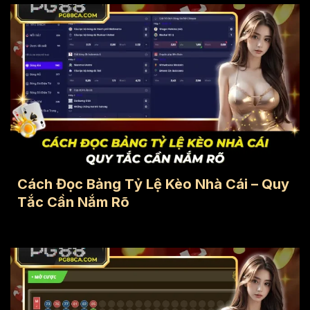
Cách Đọc Bảng Tỷ Lệ Kèo Nhà Cái – Quy
Tắc Cần Nắm Rõ